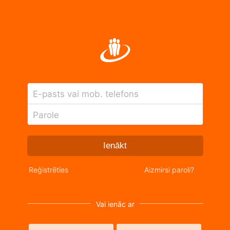
E-pasts vai mob. telefons
Parole
Ienākt
Reģistrēties
Aizmirsi paroli?
Vai ienāc ar