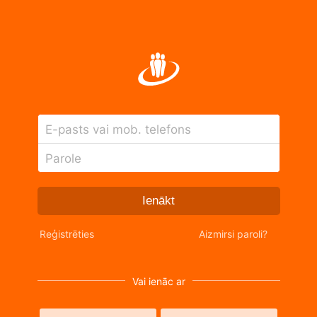
E-pasts vai mob. telefons
Parole
Ienākt
Reģistrēties
Aizmirsi paroli?
Vai ienāc ar