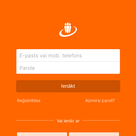
E-pasts vai mob. telefons
Parole
Ienākt
Reģistrēties
Aizmirsi paroli?
Vai ienāc ar