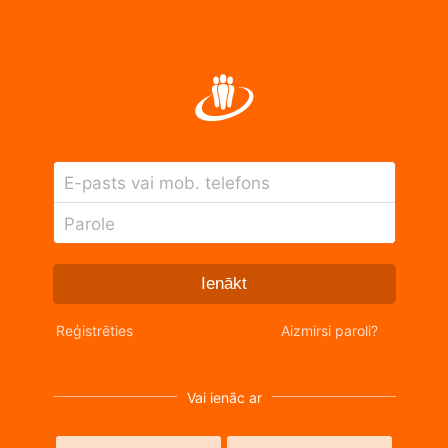
E-pasts vai mob. telefons
Parole
Ienākt
Reģistrēties
Aizmirsi paroli?
Vai ienāc ar