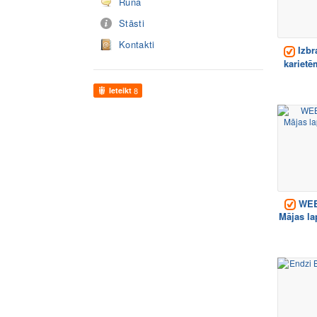
Runā
Stāsti
Kontakti
Izbr
karietē
Ieteikt
8
WEB 
Mājas la