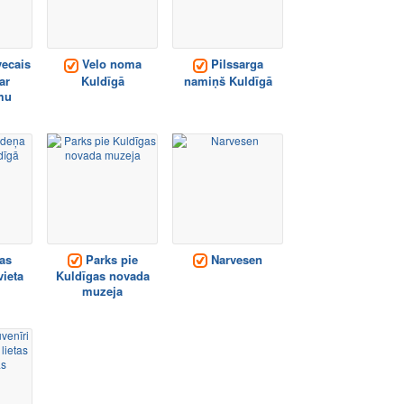
ecais
Velo noma
Pilssarga
ar
Kuldīgā
namiņš Kuldīgā
mu
as
Parks pie
Narvesen
vieta
Kuldīgas novada
muzeja