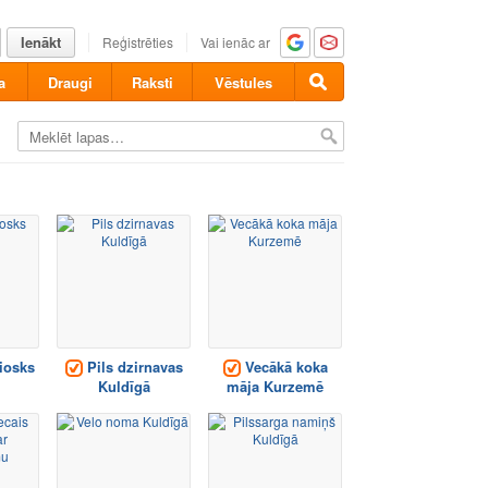
Ienākt
Reģistrēties
Vai ienāc ar
a
Draugi
Raksti
Vēstules
iosks
Pils dzirnavas
Vecākā koka
Kuldīgā
māja Kurzemē