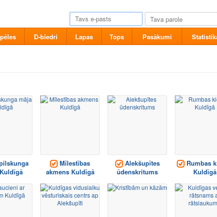
pēles
D-biedri
Lapas
Tops
Pasākumi
Statistik
pilskunga
Mīlestības
Alekšupītes
Rumbas k
Kuldīgā
akmens Kuldīgā
ūdenskritums
Kuldīgā