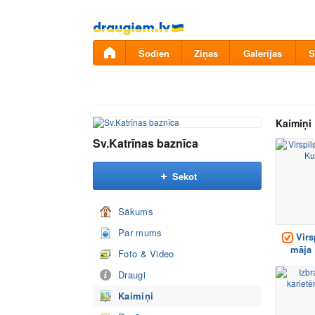
Pāriet
uz
saturu
Šodien
Ziņas
Galerijas
S
Kaimiņi
Sv.Katrīnas baznīca
Sekot
Sākums
Par mums
Virs
māja 
Foto & Video
Draugi
Kaimiņi