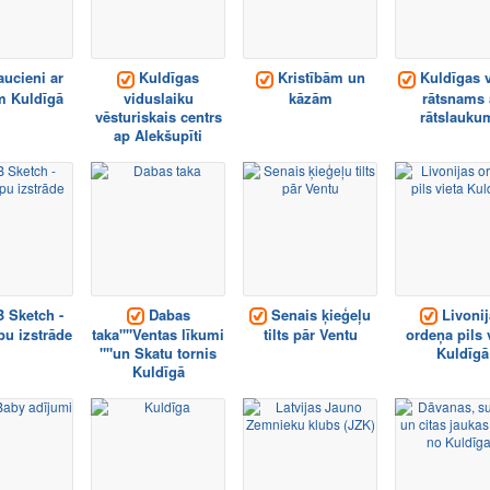
aucieni ar
Kuldīgas
Kristībām un
Kuldīgas v
m Kuldīgā
viduslaiku
kāzām
rātsnams 
vēsturiskais centrs
rātslauku
ap Alekšupīti
Sketch -
Dabas
Senais ķieģeļu
Livonij
pu izstrāde
taka""Ventas līkumi
tilts pār Ventu
ordeņa pils 
""un Skatu tornis
Kuldīgā
Kuldīgā