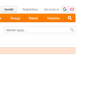
Ienākt
Reģistrēties
Vai ienāc ar
a
Draugi
Raksti
Vēstules