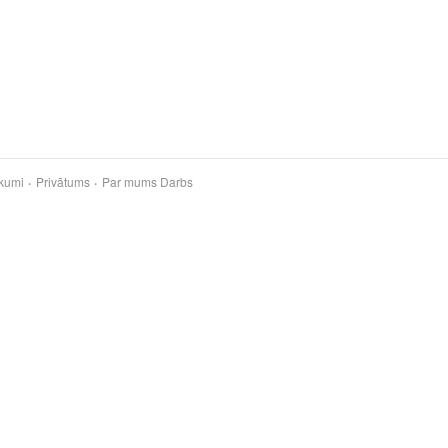
kumi
Privātums
Par mums
Darbs