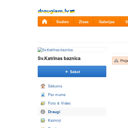
Pāriet
uz
saturu
Šodien
Ziņas
Galerijas
S
Sv.Katrīnas baznīca
Proje
Sekot
Sākums
Par mums
Foto & Video
Draugi
Kaimiņi