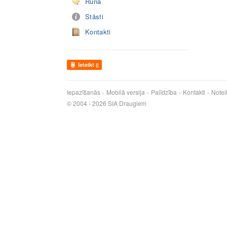
Runā
Stāsti
Kontakti
Ieteikt
8
Iepazīšanās
Mobilā versija
Palīdzība
Kontakti
Notei
© 2004 - 2026 SIA Draugiem