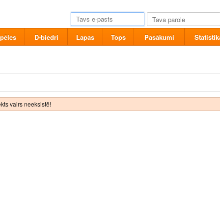
pēles
D-biedri
Lapas
Tops
Pasākumi
Statistik
kts vairs neeksistē!