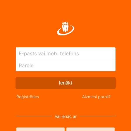
E-pasts vai mob. telefons
Parole
Ienākt
Reģistrēties
Aizmirsi paroli?
Vai ienāc ar