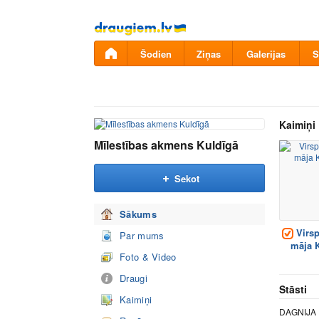
Pāriet
uz
saturu
Šodien
Ziņas
Galerijas
S
Kaimiņi
Mīlestības akmens Kuldīgā
Sekot
Sākums
Virsp
Par mums
māja 
Foto & Video
Draugi
Stāsti
Kaimiņi
DAGNIJA