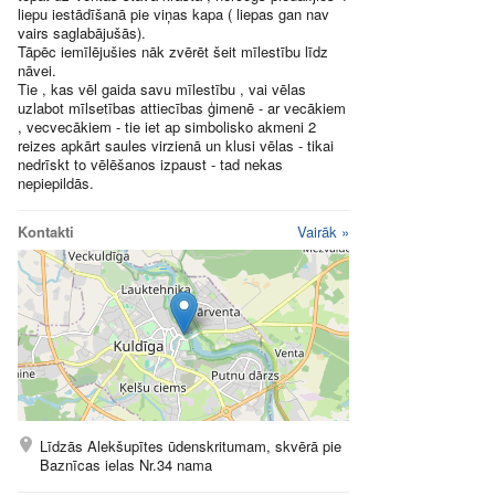
liepu iestādīšanā pie viņas kapa ( liepas gan nav
vairs saglabājušās).
Tāpēc iemīlējušies nāk zvērēt šeit mīlestību līdz
nāvei.
Tie , kas vēl gaida savu mīlestību , vai vēlas
uzlabot mīlsetības attiecības ģimenē - ar vecākiem
, vecvecākiem - tie iet ap simbolisko akmeni 2
reizes apkārt saules virzienā un klusi vēlas - tikai
nedrīskt to vēlēšanos izpaust - tad nekas
nepiepildās.
Kontakti
Vairāk »
Līdzās Alekšupītes ūdenskritumam, skvērā pie
Baznīcas ielas Nr.34 nama