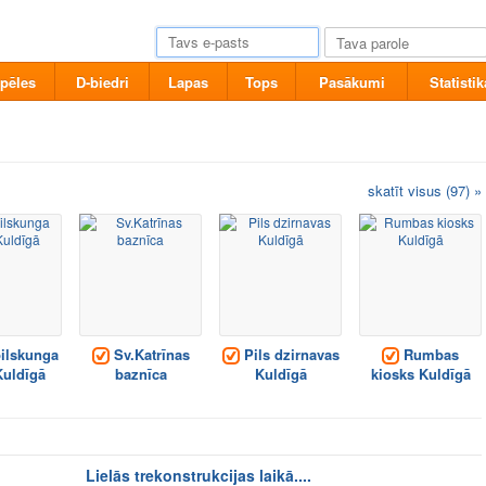
pēles
D-biedri
Lapas
Tops
Pasākumi
Statistik
skatīt visus (97) »
ilskunga
Sv.Katrīnas
Pils dzirnavas
Rumbas
Kuldīgā
baznīca
Kuldīgā
kiosks Kuldīgā
Lielās trekonstrukcijas laikā....