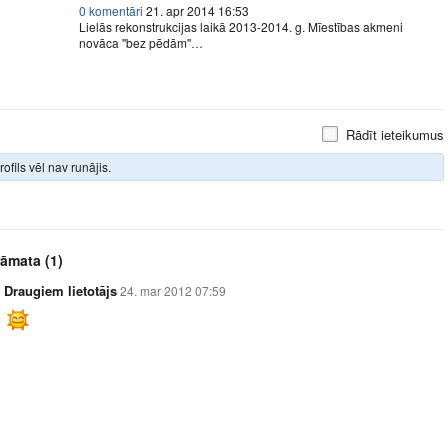
0 komentāri
21. apr 2014 16:53
Lielās rekonstrukcijas laikā 2013-2014. g. Mīestības akmeni
novāca ''bez pēdām''…
Rādīt ieteikumus
rofils vēl nav runājis.
rāmata
(1)
Draugiem lietotājs
24. mar 2012 07:59