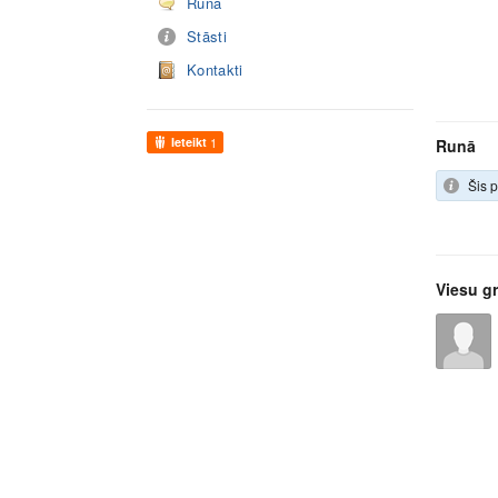
Runā
Stāsti
Kontakti
Ieteikt
1
Runā
Šis p
Viesu g