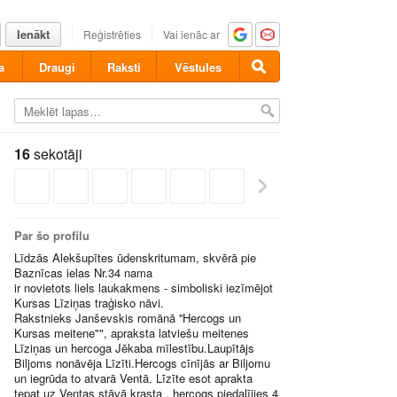
Ienākt
Reģistrēties
Vai ienāc ar
a
Draugi
Raksti
Vēstules
16
sekotāji
Par šo profilu
Līdzās Alekšupītes ūdenskritumam, skvērā pie
Baznīcas ielas Nr.34 nama
ir novietots liels laukakmens - simboliski iezīmējot
Kursas Līziņas traģisko nāvi.
Rakstnieks Janševskis romānā ''Hercogs un
Kursas meitene"", apraksta latviešu meitenes
Līziņas un hercoga Jēkaba mīlestību.Laupītājs
Biljoms nonāvēja Līzīti.Hercogs cīnījās ar Biljomu
un iegrūda to atvarā Ventā. Līzīte esot aprakta
tepat uz Ventas stāvā krasta , hercogs piedalījies 4