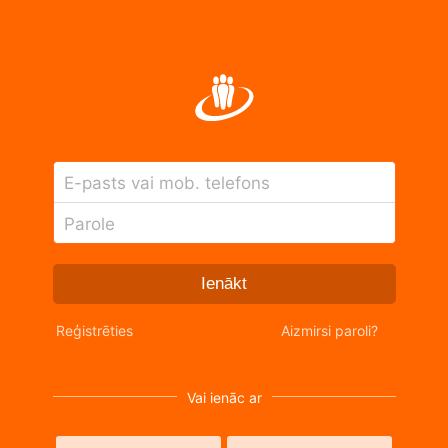
E-pasts vai mob. telefons
Parole
Ienākt
Reģistrēties
Aizmirsi paroli?
Vai ienāc ar