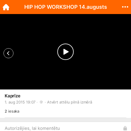
HIP HOP WORKSHOP 14.augusts
Kaprīze
1. aug 2015 19:07 · 
 · 
Atvērt attēlu pilnā izmērā
2
iesaka
Autorizējies, lai komentētu