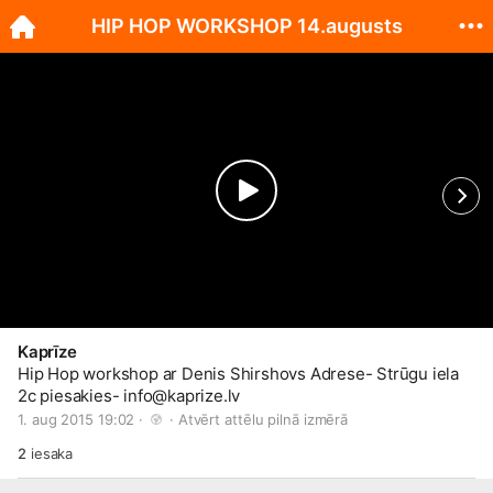
HIP HOP WORKSHOP 14.augusts
Kaprīze
Hip Hop workshop ar Denis Shirshovs Adrese- Strūgu iela
2c piesakies- info@
kaprize.lv
1. aug 2015 19:02 · 
 · 
Atvērt attēlu pilnā izmērā
2
iesaka