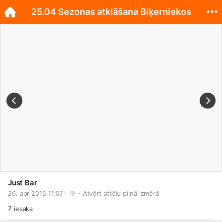
25.04 Sezonas atklāšana Biķerniekos
Just Bar
26. apr 2015 11:07 · 
 · 
Atvērt attēlu pilnā izmērā
7
iesaka