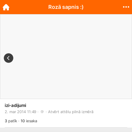
Rozā sapnis :)
izi-adijumi
2. mar 2014 11:49 · 
 · 
Atvērt attēlu pilnā izmērā
3
patīk
·
10
iesaka