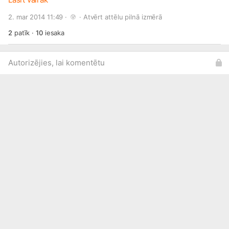
pasūtīšanu, citu izmēru un krāsu iespējām, lūdzu rakstīt uz
2. mar 2014 11:49 · 
 · 
Atvērt attēlu pilnā izmērā
profilu vai e-pastu apinitis[et ]
gmail.com
2
patīk
·
10
iesaka
Autorizējies, lai komentētu