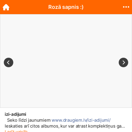
Rozā sapnis :)
izi-adijumi
Seko līdzi jaunumiem
www.draugiem.lv/izi-adijumi/
Ieskaties arī citos albumos, kur var atrast komplektiņus gan
pašiem mazākajiem, gan lielākiem
Lasīt vairāk
😉
Jautājumus par