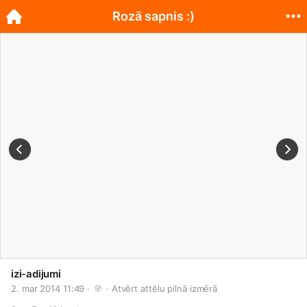
Rozā sapnis :)
izi-adijumi
2. mar 2014 11:49 · 
 · 
Atvērt attēlu pilnā izmērā