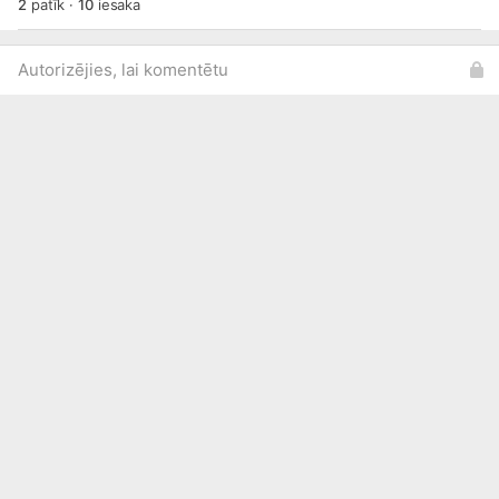
2
patīk
·
10
iesaka
Autorizējies, lai komentētu