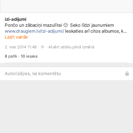
izi-adijumi
Pončo un zābaciņi mazulītei
🙂
Seko līdzi jaunumiem
www.draugiem.lv/izi-adijumi/
Ieskaties arī citos albumos, kur
var atrast komplektiņus gan pašiem mazākajiem, gan
Lasīt vairāk
lielākiem
😉
Jautājumus par pasūtīšanu, citu izmēru un
2. mar 2014 11:49 · 
 · 
Atvērt attēlu pilnā izmērā
krāsu iespējām, lūdzu rakstīt uz profilu vai e-pastu
apinitis[et ]
gmail.com
6
patīk
·
10
iesaka
Autorizējies, lai komentētu