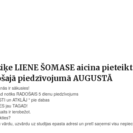
ķe LIENE ŠOMASE aicina pieteikti
ošajā piedzīvojumā AUGUSTĀ
nās ir sākusies!
d notiks RADOŠAIS 5 dienu piedzīvojums
STI un ATKLĀJ " pie dabas
ES jau TAGAD!
its ir ierobežot.
kties?
u vārdu, uzvārdu uz studijas epasta adresi un pretī saņemsi visu nepie