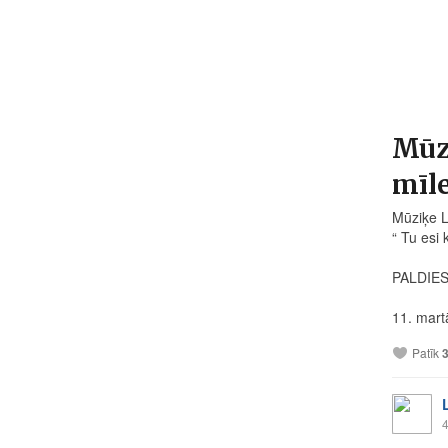
Mūzi
mīle
Mūziķe L
“ Tu esi 
PALDIES
11. mart
Patīk
4