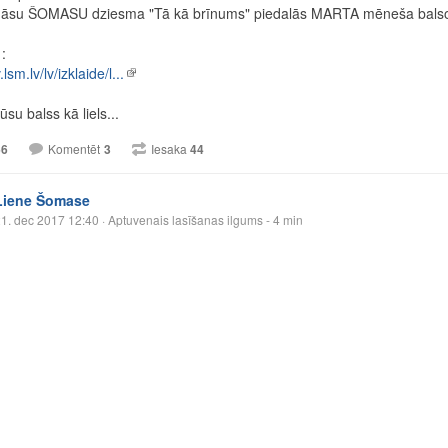
su ŠOMASU dziesma "Tā kā brīnums" piedalās MARTA mēneša balsoju
:
v.lsm.lv/lv/izklaide/l...
su balss kā liels...
66
Komentēt
3
Iesaka
44
Liene Šomase
1. dec 2017 12:40
· Aptuvenais lasīšanas ilgums - 4 min