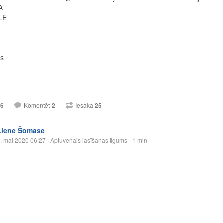
A
LE
e
s
66
Komentēt
2
Iesaka
25
Liene Šomase
. mai 2020 06:27
· Aptuvenais lasīšanas ilgums - 1 min