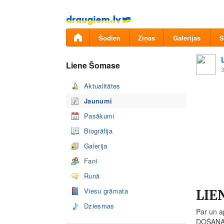
Pāriet
uz
saturu
Šodien
Ziņas
Galerijas
S
Liene Šomase
3
Aktualitātes
Jaunumi
Pasākumi
Biogrāfija
Galerija
Fani
Runā
Viesu grāmata
LIE
Dziesmas
Par un a
DOŠANA 