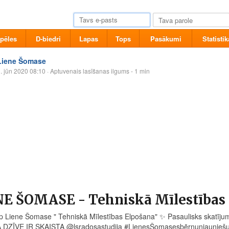
pēles
D-biedri
Lapas
Tops
Pasākumi
Statistik
Liene Šomase
. jūn 2020 08:10
· Aptuvenais lasīšanas ilgums - 1 min
NE ŠOMASE - Tehniskā Mīlestība
p Liene Šomase " Tehniskā Mīlestības Elpošana"
✨
Pasaulisks skatīj
DZĪVE IR SKAISTA @lsradosastudija #LienesŠomasesbērnunjauniešu