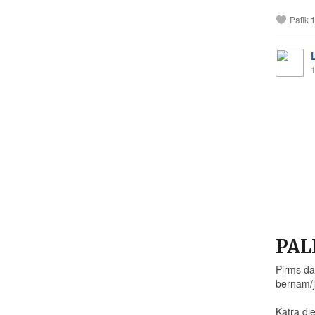
Patīk
1
PAL
Pirms da
bērnam/j
Katra di