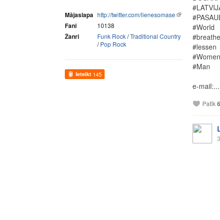
#LATVIJ
Mājaslapa
http://twitter.com/lienesomase
#PASAU
Fani
10138
#World
Žanri
Funk Rock
/
Traditional Country
#breath
/
Pop Rock
#lessen
#Women
#Man
Ieteikt
145
e-mail:...
Patīk
3