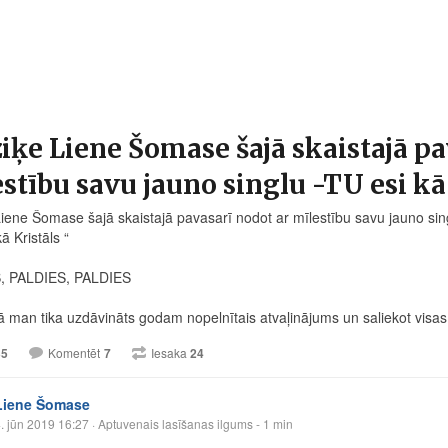
ķe Liene Šomase šajā skaistajā pa
stību savu jauno singlu -TU esi kā
iene Šomase šajā skaistajā pavasarī nodot ar mīlestību savu jauno si
kā Kristāls “
, PALDIES, PALDIES
ā man tika uzdāvināts godam nopelnītais atvaļinājums un saliekot visa
35
Komentēt
7
Iesaka
24
Liene Šomase
. jūn 2019 16:27
· Aptuvenais lasīšanas ilgums - 1 min