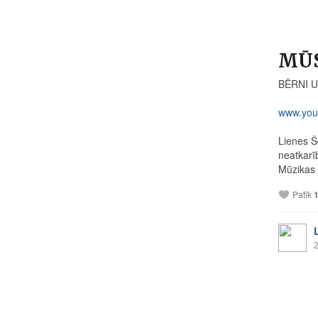
MŪS
BĒRNI U
www.you
Lienes Š
neatkarī
Mūzikas u
Patīk
2