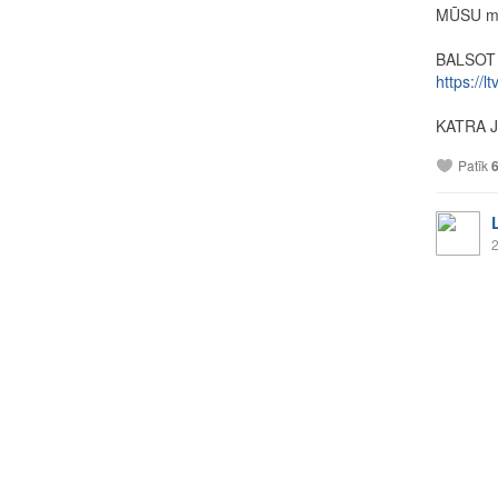
MŪSU mā
BALSOT 
https://lt
KATRA Jū
Patīk
2