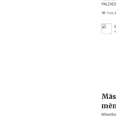
PALDIES 
Patīk
6
Mās
mēn
Mīlestība