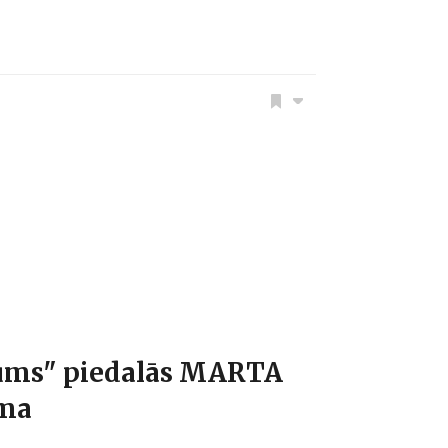
ums" piedalās MARTA
sma