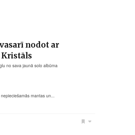
vasarī nodot ar
 Kristāls
nglu no sava jaunā solo albūma
s nepieciešamās mantas un...