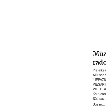
Mūzi
rad
Pieteikša
ARĪ šoga
" IEPAZĪ
PIESAKI
VIETU ska
Kā pietei
Sūti sav
Būsim...