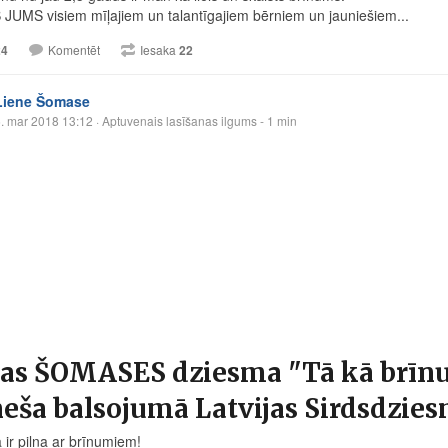
JUMS visiem mīļajiem un talantīgajiem bērniem un jauniešiem...
24
Komentēt
Iesaka
22
Liene Šomase
. mar 2018 13:12
· Aptuvenais lasīšanas ilgums - 1 min
as ŠOMASES dziesma "Tā kā brīn
eša balsojumā Latvijas Sirdsdzie
 ir pilna ar brīnumiem!