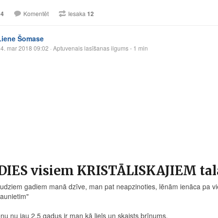
14
Komentēt
Iesaka
12
Liene Šomase
4. mar 2018 09:02
· Aptuvenais lasīšanas ilgums - 1 min
DIES visiem KRISTĀLISKAJIEM ta
udziem gadiem manā dzīve, man pat neapzinoties, lēnām ienāca pa v
aunietim"
enu nu jau 2,5 gadus ir man kā liels un skaists brīnums.