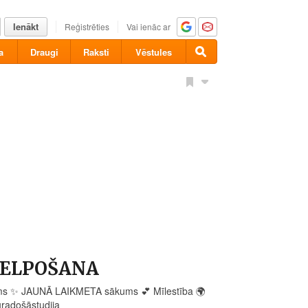
Ienākt
Reģistrēties
Vai ienāc ar
a
Draugi
Raksti
Vēstules
s ELPOŠANA
ums
✨
JAUNĀ LAIKMETA sākums
💕
Mīlestība
🌍
radošāstudija