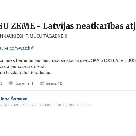
U ZEME - Latvijas neatkarības at
N JAUNIEŠI IR MŪSU TAGADNE!!!
tube.com/watch
omases bērnu un jauniešu radošā studija sveic SKAISTOS LATVIEŠUS vi
bas atjaunošanas dienā.
n teksta autori ir radošās...
13
Komentēt
1
Iesaka
12
Liene Šomase
8. apr 2020 17:28
· Aptuvenais lasīšanas ilgums - 2 min