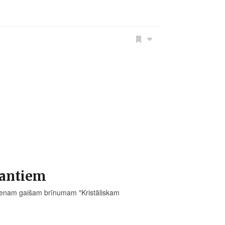
lantiem
ienam gaišam brīnumam "Kristāliskam