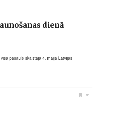
jaunošanas dienā
sā pasaulē skaistajā 4. maija Latvijas