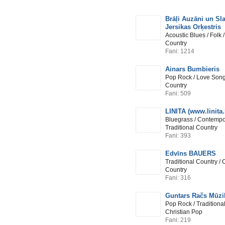
Brāļi Auzāni un Sl
Jersikas Orķestris
Acoustic Blues / Folk /
Country
Fani: 1214
Ainars Bumbieris
Pop Rock / Love Songs
Country
Fani: 509
LINITA (www.linita.
Bluegrass / Contempo
Traditional Country
Fani: 393
Edvīns BAUERS
Traditional Country /
Country
Fani: 316
Guntars Račs Mūzi
Pop Rock / Traditional
Christian Pop
Fani: 219