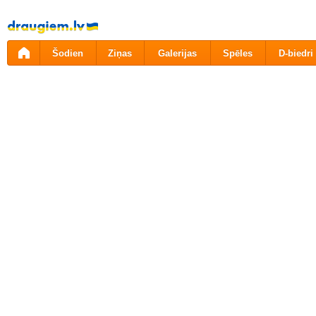
Pāriet
uz
saturu
Šodien
Ziņas
Galerijas
Spēles
D-biedri