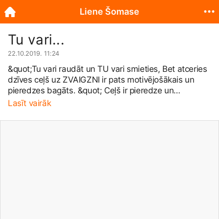
Liene Šomase
Tu vari...
22.10.2019. 11:24
&quot;Tu vari raudāt un TU vari smieties, Bet atceries
dzīves ceļš uz ZVAIGZNI ir pats motivējošākais un
pieredzes bagāts. &quot; Ceļš ir pieredze un
problēmas ir dzīves mācības, lai uzceltu savu stabilo
Lasīt vairāk
debeskrāpi - cilvēcīgumā.&quot; / Liene Šomase /
Paldies tev mana skaistā dzīve, cilvēki, situācijas,
pieredze.
#Paldiespaldiespaldies
#Āmen
Lienes
Šomases bērnu un jauniešu radošā studija