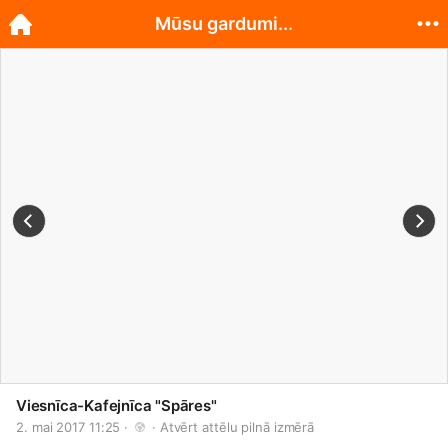
Mūsu gardumi...
Viesnīca-Kafejnīca "Spāres"
2. mai 2017 11:25 · 
 · 
Atvērt attēlu pilnā izmērā