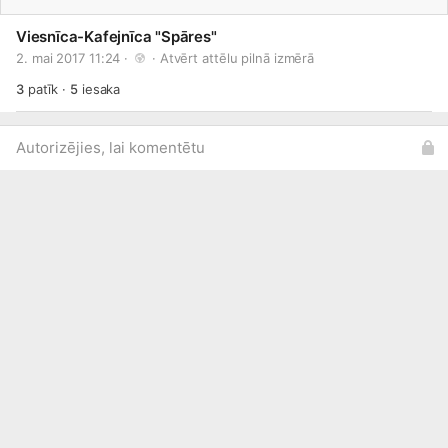
Viesnīca-Kafejnīca "Spāres"
2. mai 2017 11:24 · 
 · 
Atvērt attēlu pilnā izmērā
3
patīk
·
5
iesaka
Autorizējies, lai komentētu