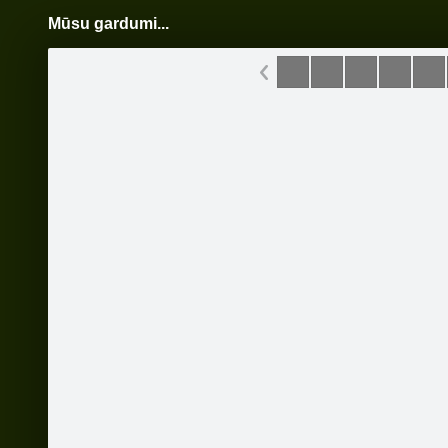
Mūsu gardumi...
Pāriet
uz
saturu
Šodien
Ziņas
Galerijas
S
Viesnīca-Kafejnīca "Spāres"
Oficiālā lapa
Sekot