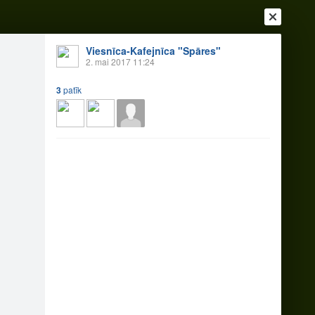
Viesnīca-Kafejnīca "Spāres"
2. mai 2017 11:24
3
patīk
Ienākt
Reģistrēties
Vai ienāc ar
a
Draugi
Raksti
Vēstules
.