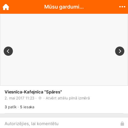
Mūsu gardumi...
Viesnīca-Kafejnīca "Spāres"
2. mai 2017 11:23 · 
 · 
Atvērt attēlu pilnā izmērā
3
patīk
·
5
iesaka
Autorizējies, lai komentētu