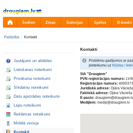
Pāriet
uz
saturu
Šodien
Ziņas
Galerijas
Spēles
D-biedri
Palīdzība
Kontakti
Kontakti
Jautājumi un atbildes
Problēmu gadījumos ar paza
pieteikumu uz
Kļūdas / Iete
Lietošanas noteikumi
SIA "Draugiem"
Privātuma noteikumi
PVN reģistrācijas numurs:
LV4
Reģistrācijas numurs:
4000373
Sīkdatņu noteikumi
Juridiskā adrese:
Ojāra Vācieša
Faktiskā adrese:
Ojāra Vācieša 
Datu apstrādes noteikumi
E-pasts:
draugiem@draugiem.l
Medijiem:
mediji@draugiem.lv
Lapu noteikumi
Reklāmas noteikumi
Mobilā versija
Kontakti