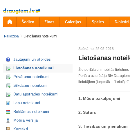
Pāriet
uz
saturu
Šodien
Ziņas
Galerijas
Spēles
D-biedri
Palīdzība
Lietošanas noteikumi
Spēkā no: 25.05.2018
Lietošanas notei
Jautājumi un atbildes
Lietošanas noteikumi
Šie portāla un mobilās lietotnes
Portāla uzturētāju SIA Draugiem
Privātuma noteikumi
lietotājiem (turpmāk – “lietotājs”, 
Sīkdatņu noteikumi
Datu apstrādes noteikumi
1. Mūsu pakalpojumi
Lapu noteikumi
Reklāmas noteikumi
2. Saturs
Mobilā versija
3. Tiesības un pienākumi
Kontakti