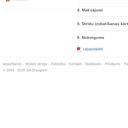
4. Maksājumi
5. Strīdu izskatīšanas kār
6. Nobeigums
Lejupielādēt
Iepazīšanās
Mobilā versija
Palīdzība
Kontakti
Noteikumi
Privātums
Pa
© 2004 - 2026 SIA Draugiem