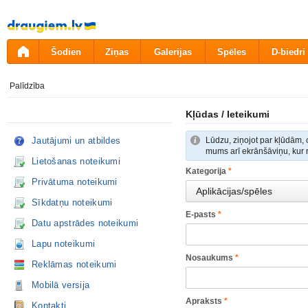
Pāriet
uz
saturu
Šodien
Ziņas
Galerijas
Spēles
D-biedri
Palīdzība
Kļūdas / Ieteikumi
Jautājumi un atbildes
Lūdzu, ziņojot par kļūdām, c
mums arī ekrānšāviņu, kur r
Lietošanas noteikumi
Kategorija
*
Privātuma noteikumi
Sīkdatņu noteikumi
E-pasts
*
Datu apstrādes noteikumi
Lapu noteikumi
Nosaukums
*
Reklāmas noteikumi
Mobilā versija
Apraksts
*
Kontakti