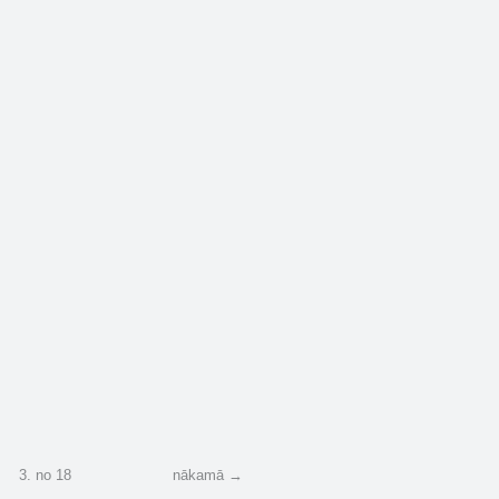
Apkampiens ar avārij…
2
1
1
2
3
.
no
18
nākamā →