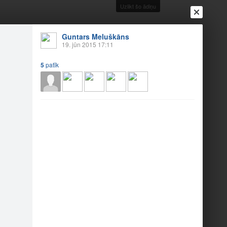
Uzlikt šo ādiņu
Guntars Meluškāns
19. jūn 2015 17:11
5
patīk
Ienākt
Reģistrēties
Vai ienāc ar
a
Draugi
Raksti
Vēstules