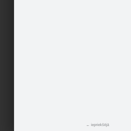
© 2004 - 2026 SIA Draugiem
← iepriekšējā