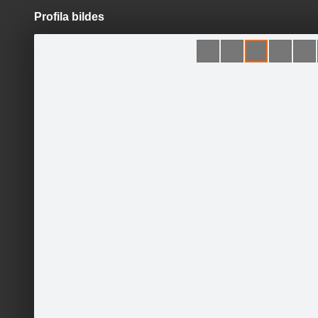
Profila bildes
Pāriet
uz
saturu
Šodien
Ziņas
Galerijas
S