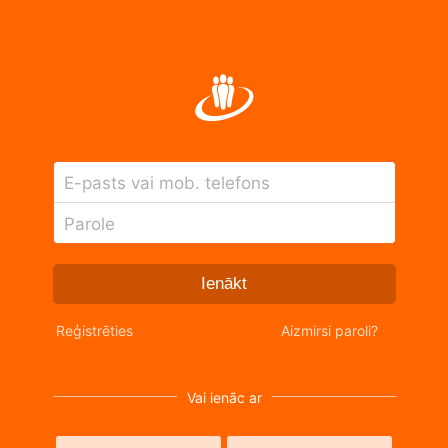
E-pasts vai mob. telefons
Parole
Ienākt
Reģistrēties
Aizmirsi paroli?
Vai ienāc ar