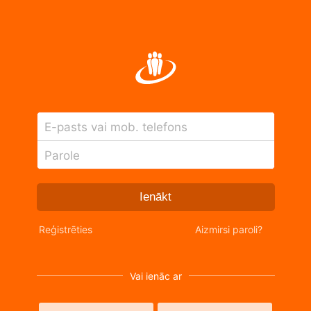
E-pasts vai mob. telefons
Parole
Ienākt
Reģistrēties
Aizmirsi paroli?
Vai ienāc ar