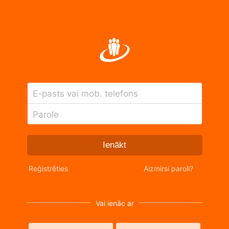
E-pasts vai mob. telefons
Parole
Ienākt
Reģistrēties
Aizmirsi paroli?
Vai ienāc ar