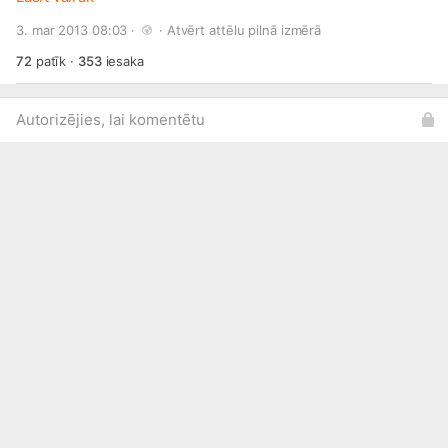
www.draugiem.lv/gardedis/
3. mar 2013 08:03 · 
 · 
Atvērt attēlu pilnā izmērā
72
patīk
·
353
iesaka
Autorizējies, lai komentētu