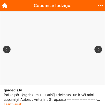
Cepumi ar lodziņu.
gardedis.lv
Palika pāri (atgriezumi)-uzkaisīju riekstus- un ir vēl mini
cepumiņi. Autors : Antoņina Strupause ---------------------
------------- Uzzini arī citas gardas receptes pie mums:
Lasīt vairāk