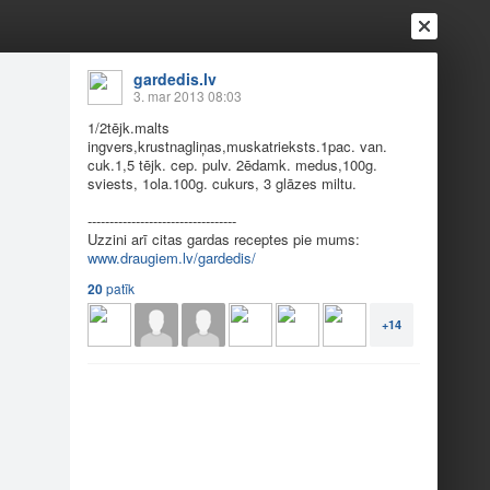
gardedis.lv
3. mar 2013 08:03
1/2tējk.malts
ingvers,krustnagliņas,muskatrieksts.1pac. van.
Ienākt
Reģistrēties
Vai ienāc ar
cuk.1,5 tējk. cep. pulv. 2ēdamk. medus,100g.
sviests, 1ola.100g. cukurs, 3 glāzes miltu.
a
Draugi
Raksti
Vēstules
----------------------------------
Uzzini arī citas gardas receptes pie mums:
www.draugiem.lv/gardedis/
ņu.
20
patīk
+14