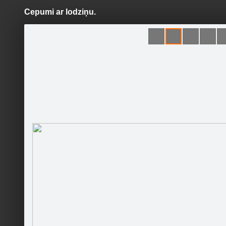
Cepumi ar lodziņu.
Pāriet
uz
saturu
Šodien
Ziņas
Galerijas
S
gardedis.lv
Oficiālā lapa
Sekot
Sākumlapa
Foto receptes, padomi, idejas
Runā