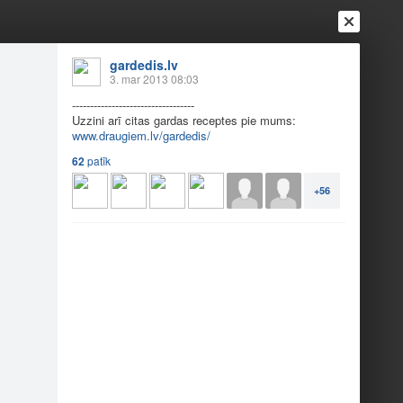
gardedis.lv
3. mar 2013 08:03
----------------------------------
Uzzini arī citas gardas receptes pie mums:
Ienākt
Reģistrēties
Vai ienāc ar
www.draugiem.lv/gardedis/
a
Draugi
Raksti
Vēstules
62
patīk
+56
ņu.