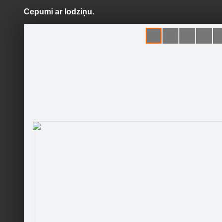
Cepumi ar lodziņu.
Pāriet
uz
saturu
Šodien
Ziņas
Galerijas
S
gardedis.lv
Oficiālā lapa
Sekot
Sākumlapa
Foto receptes, padomi, idejas
Runā