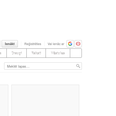
Ienākt
Reģistrēties
Vai ienāc ar
a
Draugi
Raksti
Vēstules