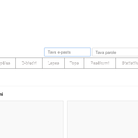
pēles
D-biedri
Lapas
Tops
Pasākumi
Statistik
mi