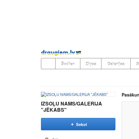
Pāriet
uz
saturu
Šodien
Ziņas
Galerijas
S
Pasāku
IZSOĻU NAMS/GALERIJA
"JĒKABS"
Sekot