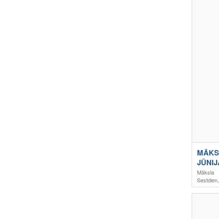
MĀKSL
JŪNIJ
Māksla
Sestdien,