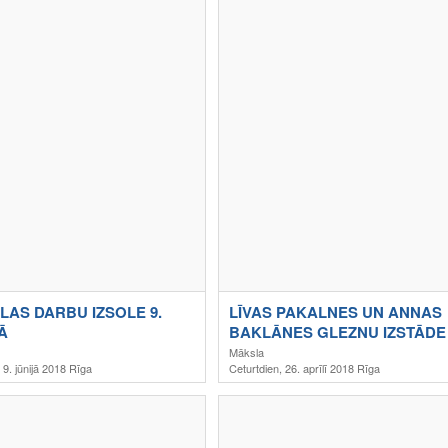
AS DARBU IZSOLE 9.
LĪVAS PAKALNES UN ANNAS
Ā
BAKLĀNES GLEZNU IZSTĀDE
“DRAUDZENES”
Māksla
 9. jūnijā 2018 Rīga
Ceturtdien, 26. aprīlī 2018 Rīga