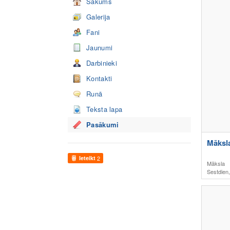
Sākums
Galerija
Fani
Jaunumi
Darbinieki
Kontakti
Runā
Teksta lapa
Pasākumi
Māksla
Ieteikt
2
Māksla
Sestdien