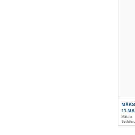
MĀKS
11.M
Māksla
Sestdien