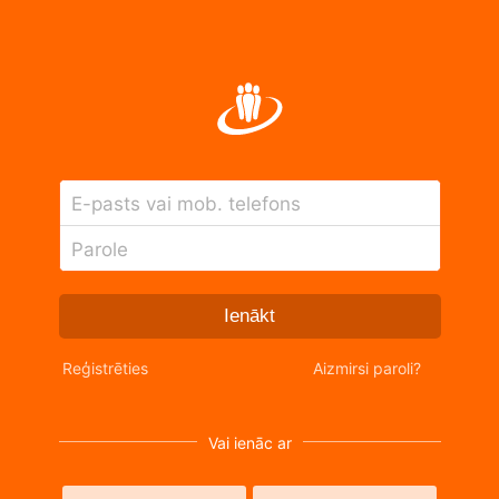
E-pasts vai mob. telefons
Parole
Ienākt
Reģistrēties
Aizmirsi paroli?
Vai ienāc ar