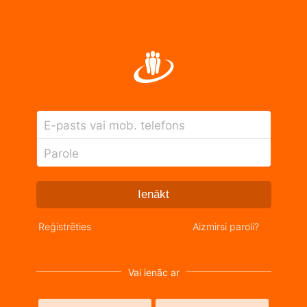
E-pasts vai mob. telefons
Parole
Ienākt
Reģistrēties
Aizmirsi paroli?
Vai ienāc ar