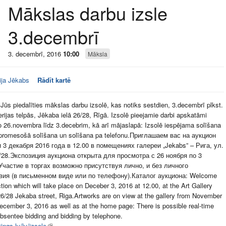
Mākslas darbu izsle
3.decembrī
3. decembrī, 2016
10:00
Māksla
ija Jēkabs
Rādīt kartē
Jūs piedalīties mākslas darbu izsolē, kas notiks sestdien, 3.decembrī plkst.
erijas telpās, Jēkaba ielā 26/28, Rīgā. Izsolē pieejamie darbi apskatāmi
no 26.novembra līdz 3.decebrim, kā arī mājaslapā: Izsolē iespējama solīšana
 promesošā solīšana un solīšana pa telefonu.Приглашаем вас на аукцион
 3 декабря 2016 года в 12.00 в помещениях галереи „Jekabs” – Рига, ул.
/28.Экспозиция аукционa открыта для просмотра с 26 ноября по 3
Участие в торгах возможно присутствуя лично, и без личного
вия (в письменном виде или по телефону).Каталог аукциона: Welcome
ction which will take place on Deceber 3, 2016 at 12.00, at the Art Gallery
6/28 Jekaba street, Riga.Artworks are on view at the gallery from November
December 3, 2016 as well as at the home page: There is possible real-time
absentee bidding and bidding by telephone.
ings.lv/lv/izsole