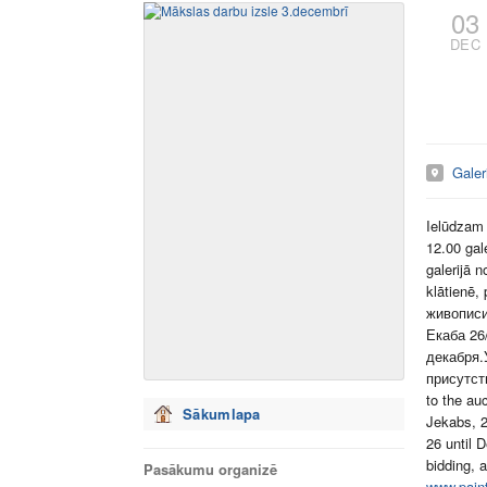
03
DEC
Galer
Ielūdzam 
12.00 gal
galerijā 
klātienē,
живописи
Екаба 26
декабря.
присутст
to the au
Sākumlapa
Jekabs, 2
26 until 
bidding, 
Pasākumu organizē
www.paint