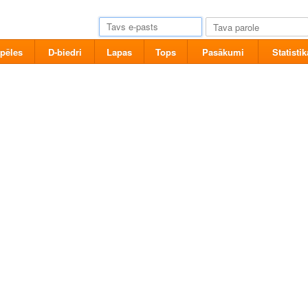
pēles
D-biedri
Lapas
Tops
Pasākumi
Statistik