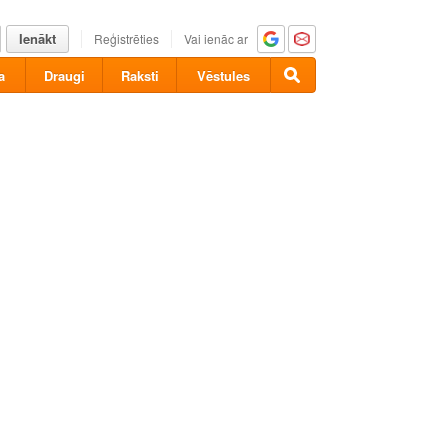
Ienākt
Reģistrēties
Vai ienāc ar
a
Draugi
Raksti
Vēstules