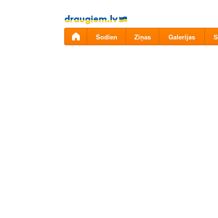
Pāriet
uz
saturu
Šodien
Ziņas
Galerijas
S