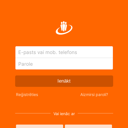
E-pasts vai mob. telefons
Parole
Ienākt
Reģistrēties
Aizmirsi paroli?
Vai ienāc ar