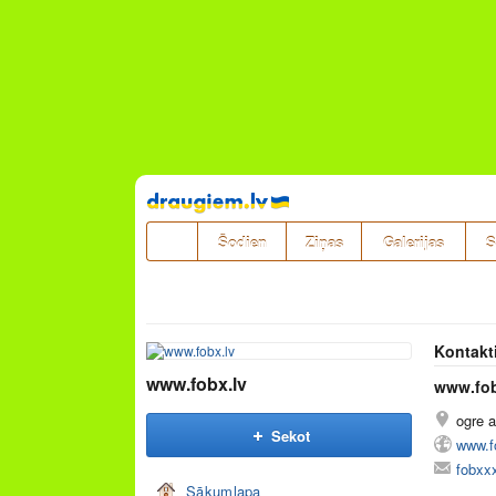
Pāriet
uz
saturu
Šodien
Ziņas
Galerijas
S
Kontakt
www.fobx.lv
www.fob
ogre 
Sekot
www.f
fobxx
Sākumlapa