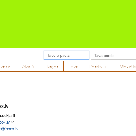
pēles
D-biedri
Lapas
Tops
Pasākumi
Statistik
i
x.lv
ausekļa 6
obx.lv
x@inbox.lv