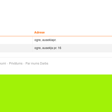
Adrese
ogre, auseklapr.
ogre, ausekļa pr. 16
kumi
Privātums
Par mums
Darbs