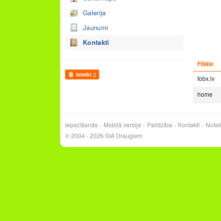
Galerija
Jaunumi
Kontakti
Filiāle
Ieteikt
2
fobx.lv
home
Iepazīšanās
Mobilā versija
Palīdzība
Kontakti
Notei
© 2004 - 2026 SIA Draugiem