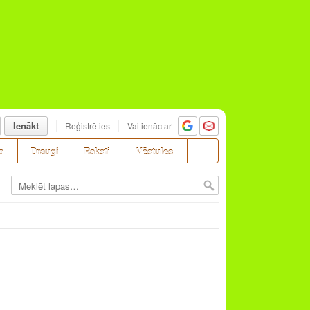
Ienākt
Reģistrēties
Vai ienāc ar
a
Draugi
Raksti
Vēstules