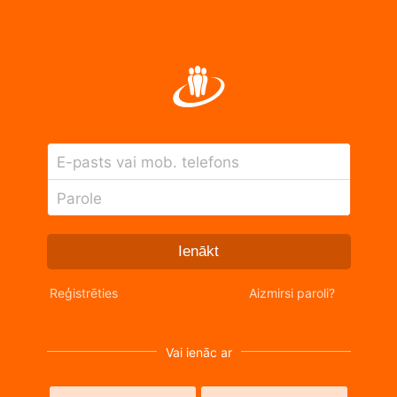
E-pasts vai mob. telefons
Parole
Ienākt
Reģistrēties
Aizmirsi paroli?
Vai ienāc ar