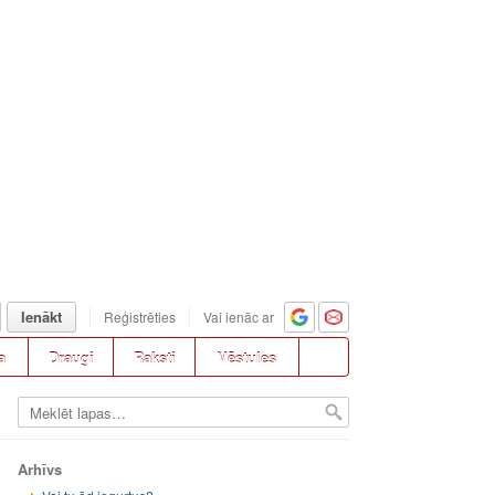
Ienākt
Reģistrēties
Vai ienāc ar
a
Draugi
Raksti
Vēstules
Arhīvs