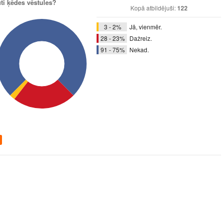
ūti ķēdes vēstules?
Kopā atbildējuši:
122
3 - 2%
Jā, vienmēr.
28 - 23%
Dažreiz.
91 - 75%
Nekad.