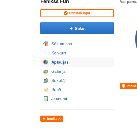
Fenikss Fun
Vai pārs
Oficiālā lapa
Sekot
Sākumlapa
Konkursi
Aptaujas
Galerija
Sekotāji
Ieteikt
Runā
Jaunumi
Ieteikt
22