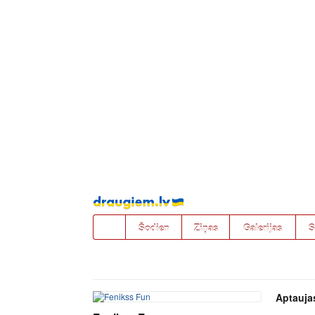
Pāriet
uz
saturu
Šodien
Ziņas
Galerijas
S
Aptauja