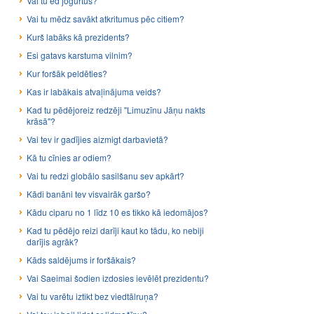
Vai tu ēd jogurtus?
Vai tu mēdz savākt atkritumus pēc citiem?
Kurš labāks kā prezidents?
Esi gatavs karstuma vilnim?
Kur foršāk peldēties?
Kas ir labākais atvaļinājuma veids?
Kad tu pēdējoreiz redzēji "Limuzīnu Jāņu nakts
krāsā"?
Vai tev ir gadījies aizmigt darbavietā?
Kā tu cīnies ar odiem?
Vai tu redzi globālo sasilšanu sev apkārt?
Kādi banāni tev visvairāk garšo?
Kādu ciparu no 1 līdz 10 es tikko kā iedomājos?
Kad tu pēdējo reizi darīji kaut ko tādu, ko nebiji
darījis agrāk?
Kāds saldējums ir foršākais?
Vai Saeimai šodien izdosies ievēlēt prezidentu?
Vai tu varētu iztikt bez viedtālruņa?