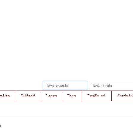
pēles
D-biedri
Lapas
Tops
Pasākumi
Statistik
s