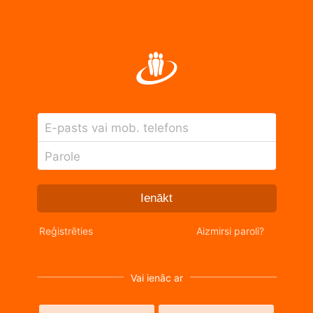
E-pasts vai mob. telefons
Parole
Ienākt
Reģistrēties
Aizmirsi paroli?
Vai ienāc ar