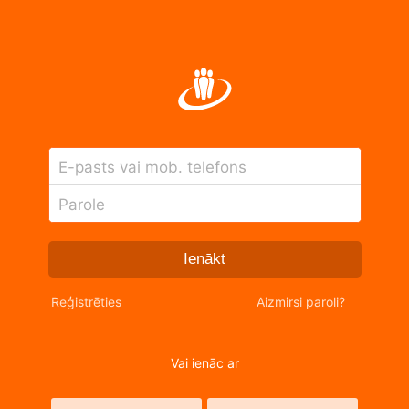
E-pasts vai mob. telefons
Parole
Ienākt
Reģistrēties
Aizmirsi paroli?
Vai ienāc ar