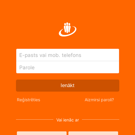
E-pasts vai mob. telefons
Parole
Ienākt
Reģistrēties
Aizmirsi paroli?
Vai ienāc ar