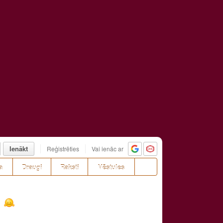
Ienākt
Reģistrēties
Vai ienāc ar
a
Draugi
Raksti
Vēstules
!