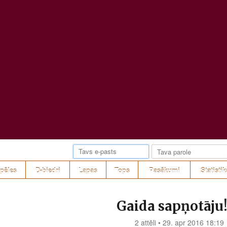
pēles
D-biedri
Lapas
Tops
Pasākumi
Statistik
Gaida sapņotāju
2 attēli • 29. apr 2016 18:19