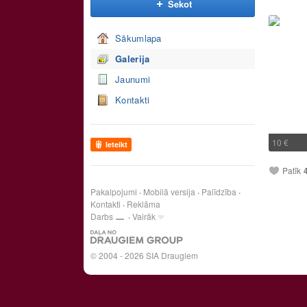
Sekot
Sākumlapa
Galerija
Jaunumi
Kontakti
10 €
Ieteikt
Patīk
Pakalpojumi
Mobilā versija
Palīdzība
Kontakti
Reklāma
Darbs
Vairāk
© 2004 - 2026 SIA Draugiem