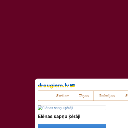
Pāriet
uz
saturu
Šodien
Ziņas
Galerijas
S
Elēnas sapņu ķērāji