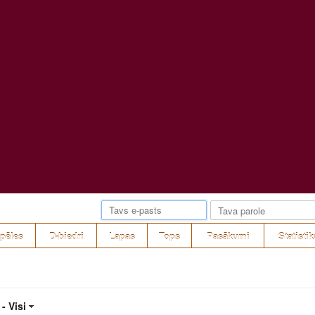
pēles
D-biedri
Lapas
Tops
Pasākumi
Statistik
 -
Visi