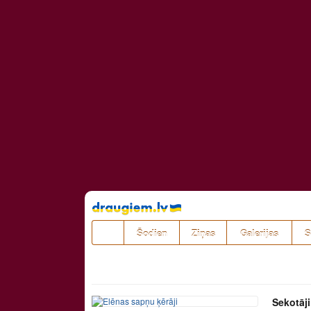
Pāriet
uz
saturu
Šodien
Ziņas
Galerijas
S
Sekotāji