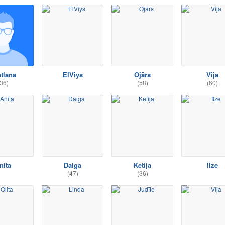
tlana
ElViys
Ojārs
Vija
36)
(58)
(60)
nita
Daiga
Ketija
Ilze
(47)
(36)