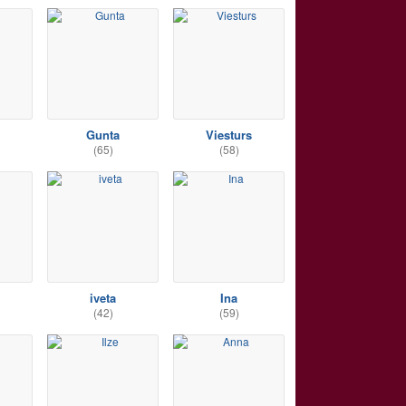
Gunta
Viesturs
(65)
(58)
iveta
Ina
(42)
(59)