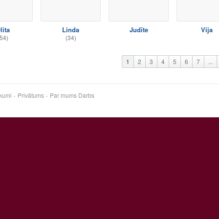
lita
Linda
Judīte
Vija
54)
(34)
1
2
3
4
5
6
7
...
kumi
Privātums
Par mums
Darbs