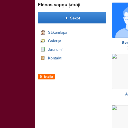
Elēnas sapņu ķērāji
Sekot
Sākumlapa
Galerija
Sve
(
Jaunumi
Kontakti
Ieteikt
A