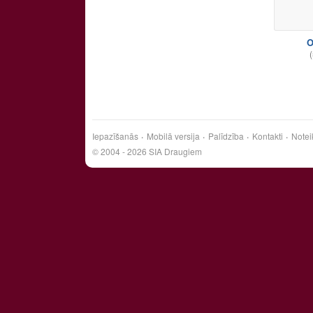
O
(
Iepazīšanās
Mobilā versija
Palīdzība
Kontakti
Notei
© 2004 - 2026 SIA Draugiem