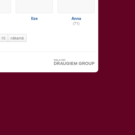
Ilze
Anna
(71)
10
nākamā