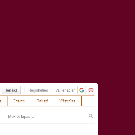
Ienākt
Reģistrēties
Vai ienāc ar
a
Draugi
Raksti
Vēstules