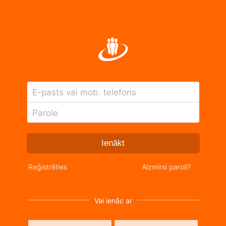
E-pasts vai mob. telefons
Parole
Ienākt
Reģistrēties
Aizmirsi paroli?
Vai ienāc ar