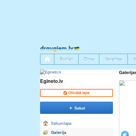
Pāriet
uz
saturu
Šodien
Ziņas
Galerijas
S
Galerija
Egineto.lv
Oficiālā lapa
Sekot
Sākumlapa
Galerija