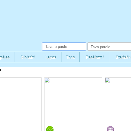
pēles
D-biedri
Lapas
Tops
Pasākumi
Statistik
s