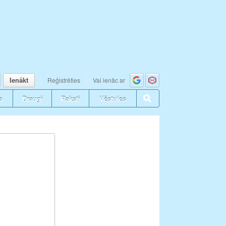
Ienākt
Reģistrēties
Vai ienāc ar
a
Draugi
Raksti
Vēstules