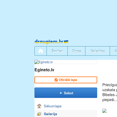
Pāriet
uz
saturu
Šodien
Ziņas
Galerijas
S
Egineto.lv
Oficiālā lapa
Priecīgu
uzskata 
Sekot
Bībeles 
piepeši..
Sākumlapa
Galerija