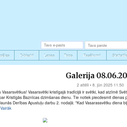
pēles
D-biedri
Lapas
Tops
Pasākumi
Statistik
Galerija 08.06.2
2 attēli • 8. jūn 2025 11:50
s Vasarsvētkus! Vasarsvētki kristīgajā tradīcijā ir svētki, kad atzīmē S
par Kristīgās Baznīcas dzimšanas dienu. Tie notiek piecdesmit dienas 
Jaunās Derības Apustuļu darbu 2. nodaļā: "Kad Vasarassvētku diena bija 
.
Vairāk