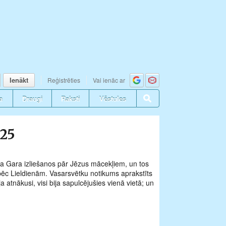
Ienākt
Reģistrēties
Vai ienāc ar
a
Draugi
Raksti
Vēstules
025
vēta Gara izliešanos pār Jēzus mācekļiem, un tos
pēc Lieldienām. Vasarsvētku notikums aprakstīts
atnākusi, visi bija sapulcējušies vienā vietā; un