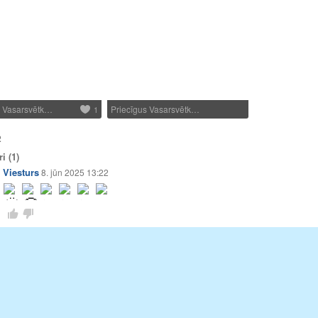
s Vasarsvētk…
Priecīgus Vasarsvētk…
1
2
ri
(1)
Viesturs
8. jūn 2025 13:22