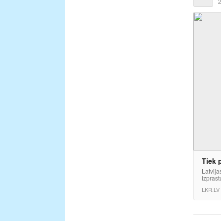
2
Tiek 
Latvija
izprast
LKR.LV