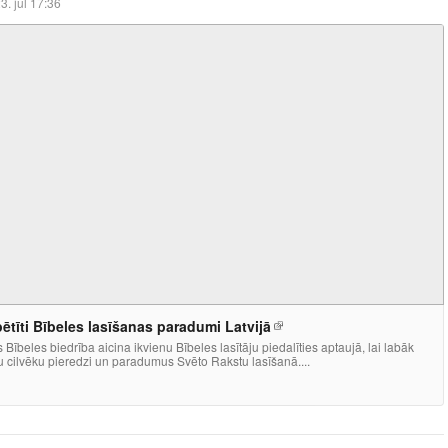
3. jūl 17:36
pētīti Bībeles lasīšanas paradumi Latvijā
s Bībeles biedrība aicina ikvienu Bībeles lasītāju piedalīties aptaujā, lai labāk
u cilvēku pieredzi un paradumus Svēto Rakstu lasīšanā....