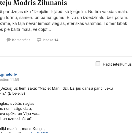
dzeju Modris Zihmanis
i par dzejas ēku "Dzejolim ir jābūt kā ķieģelim. No tīra valodas māla.
cīgu formu, samēru un pamatīgumu. Blīvu un izdedzinātu, bez porām.
zīmē, ka tajā nevar iemīcīt vieglas, ēteriskas vārsmas. Tomēr labāk
es pie baltā māla, veidojot...
7
Komentēt
1
Iesaka
14
Rādīt ieteikumus
Egineto.lv
odien 11:59
[Jēzus] uz tiem saka: "Nāciet Man līdzi, Es jūs darīšu par cilvēku
em." (
Bibele.lv
)
glas, svētās naglas,
as nemirstīgu dara,
eva spēks un Viņa vara
st un uzmodināt arī.
etiķi mazliet, mans Kungs,