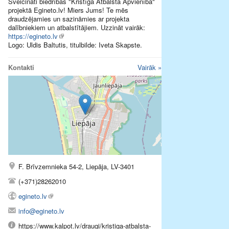
Sveicināti biedrības "Kristīga Atbalsta Apvienība"
projektā Egineto.lv! Miers Jums! Te mēs
draudzējamies un sazināmies ar projekta
dalībniekiem un atbalstītājiem. Uzzināt vairāk:
https://egineto.lv
Logo: Uldis Baltutis, titulbilde: Iveta Skapste.
Kontakti
Vairāk »
F. Brīvzemnieka 54-2, Liepāja, LV-3401
(+371)28262010
egineto.lv
info@egineto.lv
https://www.kalpot.lv/draugi/kristiga-atbalsta-