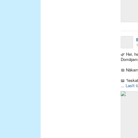
1
🌿
Hei, he
Domājam
📅
Nākamā 
📖
“Ieskat
...
Lasīt t