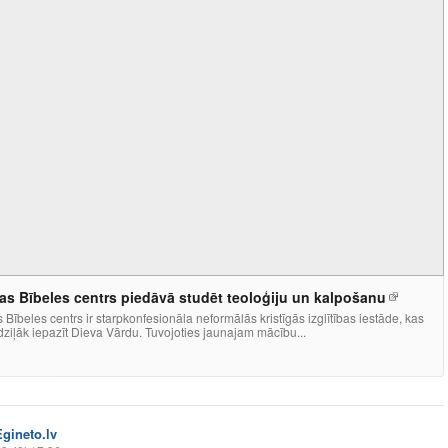
jas Bībeles centrs piedāvā studēt teoloģiju un kalpošanu
s Bībeles centrs ir starpkonfesionāla neformālās kristīgās izglītības iestāde, kas
dziļāk iepazīt Dieva Vārdu. Tuvojoties jaunajam mācību...
Egineto.lv