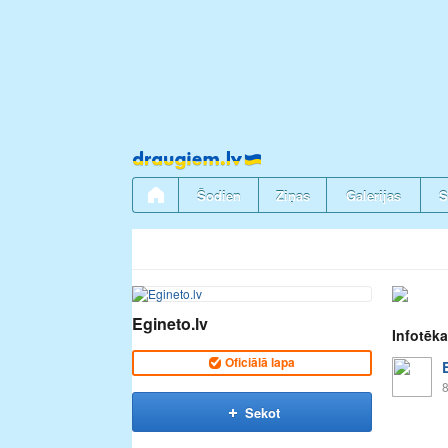
Pāriet
uz
saturu
Šodien
Ziņas
Galerijas
S
Egineto.lv
Infotēka
Oficiālā lapa
8
Sekot