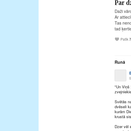
Par 
Daži vārd
Ar attie
Tas neno
tad ķerti
Patīk
Runā
š
"Un Viņš 
zvejnieki
Svētās na
dvēseli k
kurām Di
krustā si
Dzer vēl 