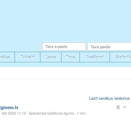
pēles
D-biedri
Lapas
Tops
Pasākumi
Statistik
Lasīt senākus ierakstus
Egineto.lv
. feb 2020 11:12
· Aptuvenais lasīšanas ilgums - 1 min