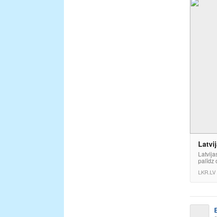
Latvi
Latvija
palīdz 
LKR.LV