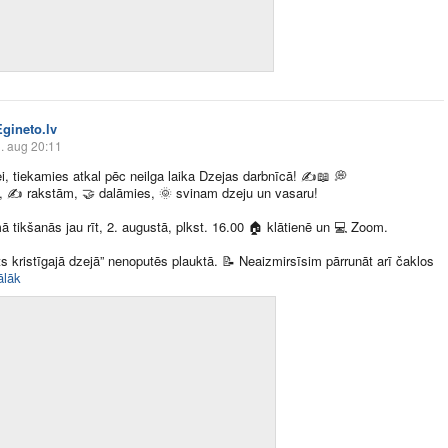
Egineto.lv
. aug 20:11
i, tiekamies atkal pēc neilga laika Dzejas darbnīcā!
✍️
📖
💭
,
✍️
rakstām,
🤝
dalāmies,
🌞
svinam dzeju un vasaru!
tikšanās jau rīt, 2. augustā, plkst. 16.00
🏠
klātienē un
💻
Zoom.
s kristīgajā dzejā” nenoputēs plauktā.
📝
Neaizmirsīsim pārrunāt arī čaklos ​
ālāk