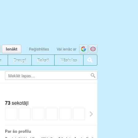
Ienākt
Reģistrēties
Vai ienāc ar
a
Draugi
Raksti
Vēstules
73
sekotāji
Par šo profilu