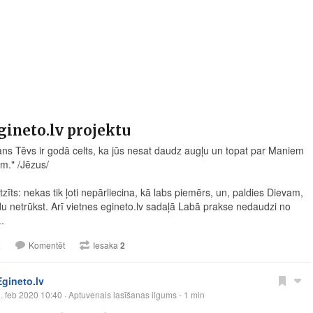
gineto.lv projektu
ans Tēvs ir godā celts, ka jūs nesat daudz augļu un topat par Maniem
m." /Jēzus/
tzīts: nekas tik ļoti nepārliecina, kā labs piemērs, un, paldies Dievam,
du netrūkst. Arī vietnes
egineto.lv
sadaļā Labā prakse nedaudzi no
..
2
Komentēt
Iesaka
2
Egineto.lv
. feb 2020 10:40
· Aptuvenais lasīšanas ilgums - 1 min