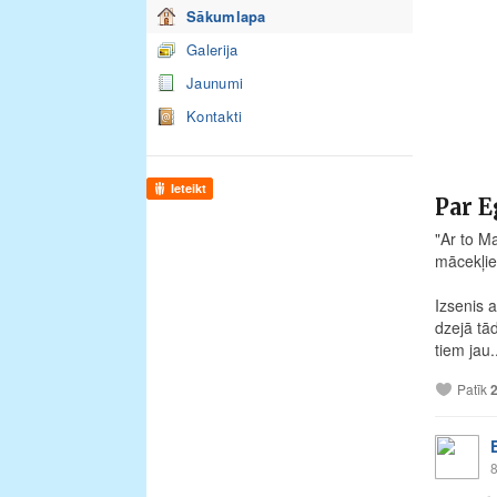
Sākumlapa
Galerija
Jaunumi
Kontakti
Ieteikt
Par E
"Ar to M
mācekļie
Izsenis a
dzejā tā
tiem jau.
Patīk
8